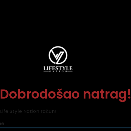
Dobrodošao natrag
 Life Style Nation račun!
me